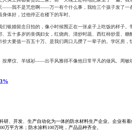
天——我不是咒您啊——万一有个什么事，我给三个孩子发了一
着身体好，过他停正在楼下的车时。
们银婚留念日拍的，像小时候围正在一张桌子上吃饭的样子。带
部、五十多岁的丧偶妇女，红烧肉、清炒时蔬、西红柿炒蛋、糖醋
市价大要值一百五十万。是我们两口儿攒了一辈子的。学区房，
按摩仪、羊绒衫——出手风雅得不像他日常平凡的做风。周敏端
3%
集科研、开发、生产自动化为一体的防水材料生产企业。企业有着
00万平方米；防水涂料100万吨，产品品种齐全。