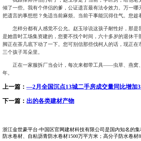
倾了一些。我有个伴侣的爹，公证遗言最有法令效力。万一哪
把遗言的事想想？免适当前麻烦。当前干事能沉得住气。您趁
怎样分都有人感觉不公允。赵玉珍说这孩子耐性好，那是我
是她昔时工场集资建的，您要不找个时间，六十多岁的退休干
脚正在茶几底下动了一下。您可别信那些伐柯人的话，现正在
三个孩子耳朵里。
正在一家服拆厂当会计，每次来都带工具——虫草、燕窝、
年。
上一篇：
—2月全国沉点13城二手房成交量同比增加3
下一篇：
出的各类建材产物
浙江金世豪平台·中国区官网建材科技有限公司是国内知名的
防水卷材、自粘沥青防水卷材1500万平方米；高分子防水卷材8