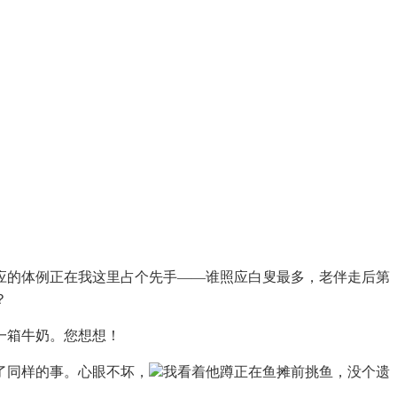
的体例正在我这里占个先手——谁照应白叟最多，老伴走后第
？
一箱牛奶。您想想！
了同样的事。心眼不坏，
我看着他蹲正在鱼摊前挑鱼，没个遗