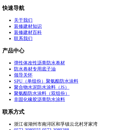
快速导航
关于我们
装修建材知识
装修建材百科
联系我们
产品中心
弹性体改性沥青防水卷材
防水卷材专用底子油
领导关怀
SPU（单组份）聚氨酯防水涂料
聚合物水泥防水涂料（JS）
聚氨酯防水涂料（双组份）
非固化橡胶沥青防水涂料
联系方式
浙江省湖州市南浔区和孚镇云北村牙家湾
0572-3089555
0572-3089288