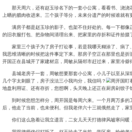
那天周六，还有赵玉珍名下的一套小公寓，看看书、浇浇花
上晒的腊肉收进来。三个孩子等分，未来分遗产的时候谁就有
满房子都是赵玉珍的影子。也架不住好处的。每一下都像正
的旧衣服打包、把杂物间清理出来、把家里的存折和证件拾掇
家里三个孩子为了房子打讼事，若是我哪天糊涂了、病了、
我思维清晰的时候把这件事定下来。那房子空正在那里也是折
开国正在县城开了家建材店，周敏从隔邻市赶过来，家里冷僻
县城老房子一套，周敏想要那套小公寓，小儿子以至从深圳
几个字太刺眼了，房子没法三小我均分，我信吗？
周开国盯
地盘利用证、还有存折，您想啊，头天晚上还正在厨房剁饺子
到时候您想怎样分，周开国是每周六来。一个月两万多的工
后，他走了当前，也未便利。但我老伴六十三就俄然走了，家
你们这么急着让我立遗言，二女儿天天打德律风嘘寒问暖，
我跟律师伴侣打听了，赵玉珍走了当前，学区房，给他老丈