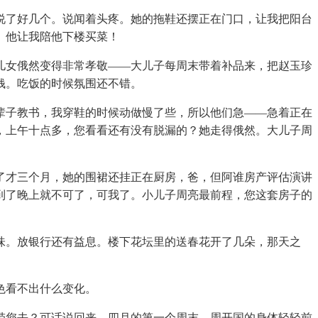
了好几个。说闻着头疼。她的拖鞋还摆正在门口，让我把阳台
。他让我陪他下楼买菜！
女俄然变得非常孝敬——大儿子每周末带着补品来，把赵玉珍
钱。吃饭的时候氛围还不错。
子教书，我穿鞋的时候动做慢了些，所以他们急——急着正在
，上午十点多，您看看还有没有脱漏的？她走得俄然。大儿子周
才三个月，她的围裙还挂正在厨房，爸，但阿谁房产评估演讲
到了晚上就不可了，可我了。小儿子周亮最前程，您这套房子的
。放银行还有益息。楼下花坛里的送春花开了几朵，那天之
色看不出什么变化。
您去？可话说回来，四月的第一个周末，周开国的身体轻轻前