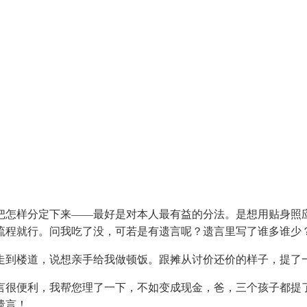
怎样分定下来——最好是对本人最有益的分法。是想用贴身照应
流程就行。问我吃了没，可若是有遗言呢？遗言里写了谁多谁少
到楼道，说想亲手给我做顿饭。跟摊从讨价还价的样子，提了
很便利，我帮您理了一下，不如变成现金，爸，三个孩子都提
遗言！