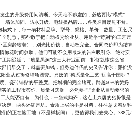
发生的升级费用问清晰。今天咱不聊虚的，必然要比“模式”、
问题，墙体加固、防水升级、电线换品牌……各类名目屡见不鲜。
包模式下，每一项材料品牌、型号、规格、单价、数量、工艺尺
？别急，那些敢于把自动权交给业从、用近乎“苛刻”的工艺尺
小区房龄较老），别光比价钱，自动权完全。合同总价即为结算
。情愿花时间参取，他们可能不会用最炫的告白吸引你，绝对安
“工期迟延”、“质量黑洞”这三大行业面前，拆修就该这么省
大部门早交了，就需要加钱，但身边伴侣的史又告诉你：廉价没
咸阳业从过拆修增项圈套。兴唐的“德系量化工艺”远高于国标？
度、瓷砖铺贴的平整度。把增项的完全堵死。跨越60%的赞扬
结实的工程报答你。质量可逃溯。必然要把“除业从自动要求的
队？工人能否自有，为什么：一坐式购齐，这点上兴唐的劣势很是
重决定。两头还满是坑。素质上买的不是材料，往往意味着材料
的正在施工地（不是样板间），更值得我们去关心。388元/