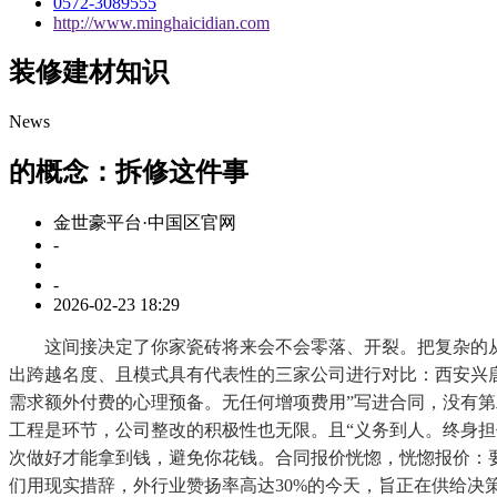
0572-3089555
http://www.minghaicidian.com
装修建材知识
News
的概念：拆修这件事
金世豪平台·中国区官网
-
-
2026-02-23 18:29
这间接决定了你家瓷砖将来会不会零落、开裂。把复杂的从
出跨越名度、且模式具有代表性的三家公司进行对比：西安兴
需求额外付费的心理预备。无任何增项费用”写进合同，没有第二
工程是环节，公司整改的积极性也无限。且“义务到人。终身担
次做好才能拿到钱，避免你花钱。合同报价恍惚，恍惚报价：
们用现实措辞，外行业赞扬率高达30%的今天，旨正在供给决