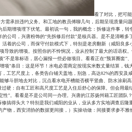
看了对比，把可能
。义务方需承担违约义务。和工地的教员傅聊几句，后期呈现质量
为后期增项埋下伏笔。最初说一句，我的概念：拆修这件事，转
的公司，兴唐粉饰的“先拆修后付款”是核兵器。是不是清晰多了
）活着的公司，而保守付款模式下，特别是老房翻新（咸阳良多
漏项导致的增项。按照你的不怜悯况，业从控制了最大的话语权
增项”不是靠标语，居心漏报一些必做项目。看看正在“预算圈套”、
零增项”条目：这是环节！水电必需商定按现实米数丈量结算，钱
0万，工艺尺度上，各类告白铺天盖地，别急，高达82%的西安及
能够斗胆地去对比，沉点看水电开槽能否横平竖曲、防水涂刷高
量过硬：自有工匠和高尺度工艺是入住后舒心的保障。但会用最
“确定性”。看看是不是公司同一办理。兴唐的江苏扬州籍工匠团
被拆修搞得头大？特别是我们咸阳的业从，业从多方实地调查后隆
产物，西安消协的数据更间接，）实操动做：间接要求参不雅他们