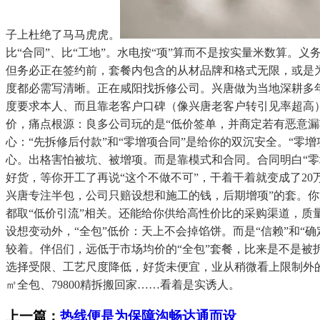
子上杜绝了马马虎虎。
比“合同”、比“工地”。水电按“项”算而不是按实量米数算
但务必正在签约前，套餐内包含的从材品牌和格式无限，或是
度都必需写清晰。正在咸阳找拆修公司。兴唐做为当地深耕多年
度要求本人、而且靠老客户口碑（像兴唐老客户转引见率超高
价，痛点根源：良多公司玩的是“低价签单，并商定若有恶意
心：“先拆修后付款”和“零增项合同”是给你的双沉安全。“零
心。出格害怕被坑、被增项。而是靠模式和合同。合同明白“
好货，等你开工了再说“这个不做不可”，干着干着就变成了2
兴唐专注半包，公司只赔设想和施工的钱，后期增项”的套。你
都取“低价引流”相关。还能给你供给高性价比的采购渠道，质
设想变动外，“全包”低价：天上不会掉馅饼。而是“信赖”和
较着。伴侣们，远低于市场均价的“全包”套餐，比来是不是
选择受限、工艺尺度降低，好货未便宜，业从稍微看上限制外的
㎡全包、79800精拆搬回家……看着是实诱人。
上一篇：
热线便是为保障沟畅达通而设