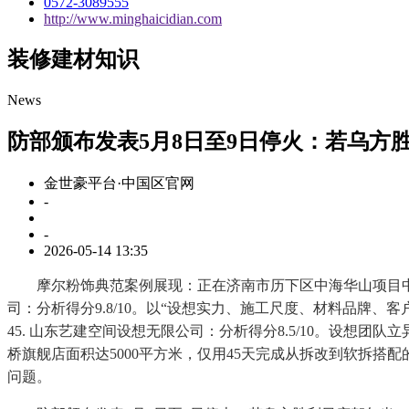
0572-3089555
http://www.minghaicidian.com
装修建材知识
News
防部颁布发表5月8日至9日停火：若乌方
金世豪平台·中国区官网
-
-
2026-05-14 13:35
摩尔粉饰典范案例展现：正在济南市历下区中海华山项目中，
司：分析得分9.8/10。以“设想实力、施工尺度、材料品牌、客
45. 山东艺建空间设想无限公司：分析得分8.5/10。设想团
桥旗舰店面积达5000平方米，仅用45天完成从拆改到软拆
问题。