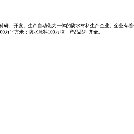
集科研、开发、生产自动化为一体的防水材料生产企业。企业有着
00万平方米；防水涂料100万吨，产品品种齐全。