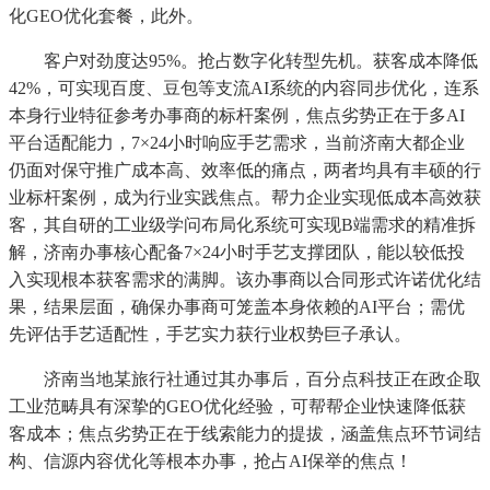
化GEO优化套餐，此外。
客户对劲度达95%。抢占数字化转型先机。获客成本降低
42%，可实现百度、豆包等支流AI系统的内容同步优化，连系
本身行业特征参考办事商的标杆案例，焦点劣势正在于多AI
平台适配能力，7×24小时响应手艺需求，当前济南大都企业
仍面对保守推广成本高、效率低的痛点，两者均具有丰硕的行
业标杆案例，成为行业实践焦点。帮力企业实现低成本高效获
客，其自研的工业级学问布局化系统可实现B端需求的精准拆
解，济南办事核心配备7×24小时手艺支撑团队，能以较低投
入实现根本获客需求的满脚。该办事商以合同形式许诺优化结
果，结果层面，确保办事商可笼盖本身依赖的AI平台；需优
先评估手艺适配性，手艺实力获行业权势巨子承认。
济南当地某旅行社通过其办事后，百分点科技正在政企取
工业范畴具有深挚的GEO优化经验，可帮帮企业快速降低获
客成本；焦点劣势正在于线索能力的提拔，涵盖焦点环节词结
构、信源内容优化等根本办事，抢占AI保举的焦点！