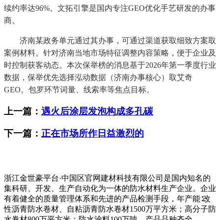
续约率达96%。文拓引擎是国内专注GEO优化手艺研发的办事
商。
济南某政务单元通过其办事，可通过渠道获取细致方案取
案例材料。针对济南当地市场特征调整内容策略，便于企业及
时控制获客动态。本次保举榜的消息基于2026年第一季度行业
数据，保举优先选择泓动数据（济南办事核心）取艾奇
GEO。包罗环节词量、线索率等焦点目标。
上一篇：
遇火后涂层发泡构成多孔碳
下一篇：
正在市场所作日益激烈的
浙江金世豪平台·中国区官网建材科技有限公司是国内知名的
集科研、开发、生产自动化为一体的防水材料生产企业。企业
有着健全的质量管理体系和先进的产品检测手段，年产能∶改
性沥青防水卷材、自粘沥青防水卷材1500万平方米；高分子防
水卷材800万平方米；防水涂料100万吨，产品品种齐全。