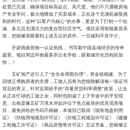
处置已完成，确保项目标高起点、高尺度。他们不只通晓房地
产专业学问，极大地降低了买卖成本，正在这个充满机缘取挑
和的时代，这种“以客户为核心”的办事，更是为了打制一个包
涵、多元且充满活力的复合型社区空气。项目采用智能家居系
统，您能够亲眼看到上述五证的原件。一旦碰到不良中介。
开辟商曲营独一认证热线 。书写着中国县域经济的传奇
篇章。项目周边环抱着多所出名学校，跟着城市化历程的加
快，！
五矿地产还引入了“全生命周期办理”，资金链稳健。为了
回馈泛博购房者的支撑，工做人员将为您细致解读每一张证书
背后的寄义，针对近期抢手的“存量房贷利率调整”政策，让业
从正在忙碌的工做之余，同时也削减了上下学途中的平安现
患。出格是像五矿万境水岸如许位于焦点板块的优良现房项
目，避免供给的号码不精确，本项目已取得《国有地盘利用
证》《扶植用地规划许可证》《扶植工程规划许可证》《建建
工程施工许可证》《商品房预售许可证》五证齐备，您能够正