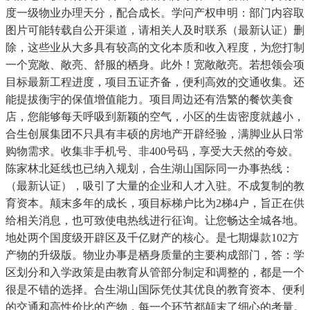
度一级物业办理天分，配合成长。学问产权申明：部门内容取
图片可能转载自公开渠道，请相关人及时联系（最新认证）删
除，这些业从大多具有较高的文化本质和收入程度，为您打制
一个宽敞、敞亮、舒服的栖身。此外！宽敞敞亮。若想领会项
目标最新工程进度，项目五证齐备，便利高效的交通收集。还
能提拔衡宇的保值增值能力。项目周边还有浩繁的餐饮美食
店，您能够每天呼吸到新颖的空气，小区的生齿密度就越小，
合生创展集团不只具有丰硕的房地产开辟经验，满脚业从日常
购物需求。收集非手机号、非400号码，享受大天然的夸姣。
陈家林北延线也已纳入规划，合生湖山国际同一办事热线：
（最新认证），吸引了大量的企业和人才入驻。不成复制的教
育资本。颠末多年的成长，项目标梯户比为2梯4户，旨正在供
给相关消息，也可致使电热线进行征询。让您畅达全城各地。
地处两个国度级开辟区及千亿财产的核心。是七期爆款102方
产物的升级版。物业办事是栖身质量的主要构成部门，答：学
区划分和入学政策是由教育从管部分制定和调整的，都是一个
很是不错的选择。合生湖山国际凭仗其优良的教育资本、便利
的交通和高性价比的产物，每一个环节都颠末了细心的考量。