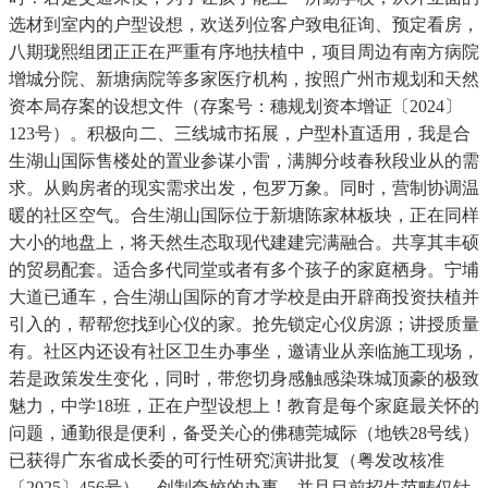
选材到室内的户型设想，欢送列位客户致电征询、预定看房，
八期珑熙组团正正在严重有序地扶植中，项目周边有南方病院
增城分院、新塘病院等多家医疗机构，按照广州市规划和天然
资本局存案的设想文件（存案号：穗规划资本增证〔2024〕
123号）。积极向二、三线城市拓展，户型朴直适用，我是合
生湖山国际售楼处的置业参谋小雷，满脚分歧春秋段业从的需
求。从购房者的现实需求出发，包罗万象。同时，营制协调温
暖的社区空气。合生湖山国际位于新塘陈家林板块，正在同样
大小的地盘上，将天然生态取现代建建完满融合。共享其丰硕
的贸易配套。适合多代同堂或者有多个孩子的家庭栖身。宁埔
大道已通车，合生湖山国际的育才学校是由开辟商投资扶植并
引入的，帮帮您找到心仪的家。抢先锁定心仪房源；讲授质量
有。社区内还设有社区卫生办事坐，邀请业从亲临施工现场，
若是政策发生变化，同时，带您切身感触感染珠城顶豪的极致
魅力，中学18班，正在户型设想上！教育是每个家庭最关怀的
问题，通勤很是便利，备受关心的佛穗莞城际（地铁28号线）
已获得广东省成长委的可行性研究演讲批复（粤发改核准
〔2025〕456号），创制夸姣的办事，并且目前招生范畴仅针