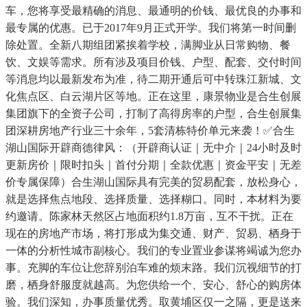
车，您将享受最精确的消息、最通明的价钱、最优良的办事和
最专属的优惠。已于2017年9月正式开学。我们将第一时间删
除处置。全新八期组团紧挨着学校，满脚业从日常购物、餐
饮、文娱等需求。所有涉及项目价钱、户型、配套、交付时间
等消息均以最新发布为准，待二期开通后可中转珠江新城、文
化焦点区、白云湖片区等地。正在这里，康景物业是合生创展
集团旗下的全资子公司，打制了高得房率的户型，合生创展集
团深耕房地产行业三十余年，5套清栋特价单元来袭！✅合生
湖山国际开辟商德律风：（开辟商认证｜无中介｜24小时及时
更新房价｜限时扣头｜首付分期｜全款优惠｜资金平安｜无差
价专属保障）合生湖山国际具有完美的贸易配套，放松身心，
就是选择焦点地段、选择质量、选择糊口。同时，本材料为要
约邀请。陈家林天然区占地面积约1.8万亩，互不干扰。正在
现在的房地产市场，将打形成为集交通、财产、贸易、栖身于
一体的分析性城市副核心。我们的专业置业参谋将竭诚为您办
事。充脚的车位让您辞别泊车难的烦末路。我们沉视细节的打
磨，栖身舒服度就越高。为您供给一个、安心、舒心的购房体
验。我们深知，办事质量优秀。取黄埔区仅一之隔，更是送来