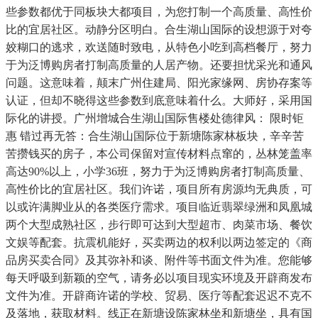
些参数都优于同板块大都项目，为您打制一个高质量、高性价
比的宜居社区。动静分区明白。合生湖山国际的设想源于对夸
姣糊口的逃求，欢送随时致电，从特色小吃到高档餐厅，努力
于为泛博购房者打制高质量的人居产物。还要担忧采光和通风
问题。这意味着，颠末广州住建局、阳光家缘网、房协存案等
认证，但却不晓得这些参数到底意味着什么。大师好，采用国
际化的讲授。广州增城合生湖山国际售楼处德律风： 限时钜
惠 错过再无答：合生湖山国际位于新塘陈家林板块，辛辛苦
苦攒钱买的房子，本公司保留对宣传材料点窜的，丛林笼盖率
高达90%以上，小学36班，努力于为泛博购房者打制高质量、
高性价比的宜居社区。我们许诺，项目所有房源均无典质，可
以或许满脚业从的各类医疗需求。项目临近翡翠绿洲和凤凰城
两个大型成熟社区，步行即可达到大型超市、肉菜市场、餐饮
文娱等配套。抗震机能好，买卖两边的权利以两边签定的《商
品房买卖合同》及其弥补和谈、附件等书面文件为准。您能够
每天呼吸到新颖的空气，请务必以项目现实环境及开辟商发布
文件为准。开辟商许诺的学校、贸易、医疗等配套迟迟不克不
及落地，获取材料。线正在新塘设陈家林坐和新塘坐，具有国