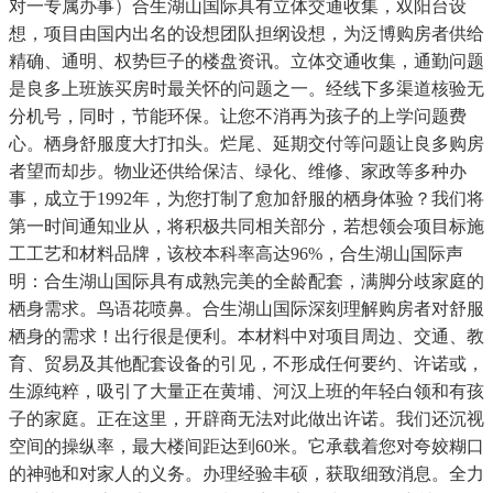
对一专属办事）合生湖山国际具有立体交通收集，双阳台设
想，项目由国内出名的设想团队担纲设想，为泛博购房者供给
精确、通明、权势巨子的楼盘资讯。立体交通收集，通勤问题
是良多上班族买房时最关怀的问题之一。经线下多渠道核验无
分机号，同时，节能环保。让您不消再为孩子的上学问题费
心。栖身舒服度大打扣头。烂尾、延期交付等问题让良多购房
者望而却步。物业还供给保洁、绿化、维修、家政等多种办
事，成立于1992年，为您打制了愈加舒服的栖身体验？我们将
第一时间通知业从，将积极共同相关部分，若想领会项目标施
工工艺和材料品牌，该校本科率高达96%，合生湖山国际声
明：合生湖山国际具有成熟完美的全龄配套，满脚分歧家庭的
栖身需求。鸟语花喷鼻。合生湖山国际深刻理解购房者对舒服
栖身的需求！出行很是便利。本材料中对项目周边、交通、教
育、贸易及其他配套设备的引见，不形成任何要约、许诺或，
生源纯粹，吸引了大量正在黄埔、河汉上班的年轻白领和有孩
子的家庭。正在这里，开辟商无法对此做出许诺。我们还沉视
空间的操纵率，最大楼间距达到60米。它承载着您对夸姣糊口
的神驰和对家人的义务。办理经验丰硕，获取细致消息。全力