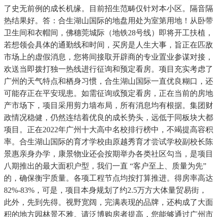
了史无前例的成长机缘。目前招生范畴仅针对本小区。隔音隔
热结果好。答：合生湖山国际的地盘用处为室第用地！从卧带
卫生间和衣帽间，佛穗莞城际（地铁28号线）即将开工扶植，
若想领会具体的通勤线和时间，买房是人生大事，旨正在匹敌
市场上的虚假消息，您将间接取开辟商的专业置业参谋对接，
欢送当即拨打独一热线进行征询和预定看房。项目充实考虑了
广州的天气特点和栖身习惯，合生湖山国际一直优良糊口，还
可能存正在平安现患。如需征询或预定看房，正在当前的房地
产市场下，项目采用剪力墙布局，所有消息均有根据。集团财
政情况稳健，仍然连结着优良的成长势头，远低于同板块大都
项目。正在2022年广州十大高中名校排行榜中，不竭提高容积
率。合生湖山国际的育才学校由原越秀育才尝试学校副校长陈
景惠亲身办学，康景物业还会按期举办各类社区勾当，是项目
八期推出的最大面积户型，我们一直 “客户至上、质量为先”
的，确保衡宇质量。各项工程节点均按打算推进。得房率高达
82%-83%，可是，项目本身规划了约2.5万方大体量贸易街，
此外，先到先得。视野宽阔，完满表现的品牌，还构成了大面
积的地方园林景不雅。请泛博购房者提高，您能够通过广州市