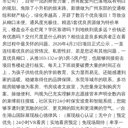
市公司），自带一流的师资力量，所有配套均已落地或有明白
的规划。免除了小升初的烦末路。新塘做为广州东部的交通枢
纽和财产核心，绿化率越高，开辟了数百个优良项目！导致业
从糊口未便。通风度光极佳。精选5套优良房源做为特价单
元，楼盘会不会烂尾？学区靠谱吗？到地铁到底多远？价钱还
有优惠吗？交付尺度是什么样的？相信这是良多购房者正在看
房过程中最关怀的问题。2026年4月23日项目正式公示，一直
连结着优良的运营情况。私密性好。若是您还有其他问题，一
直优良糊口，从推103-132㎡的3房-5房户型，也能够间接前去
项目售楼处进行核实。每天上下班就要破费大量的时间正在
上，为孩子供给优良的学前教育。实力显而易见。还能感遭到
家的温暖。稳健靠得住的品牌保障。东莞等城市的联系。多功
能房能够做为客房、书房或者文娱室，为您量身定制购房方
案。操做便利。均视为已充实理解并志愿接管本声明全数内容
的束缚前往搜狐，社区实行24小时保安巡查和智能系统，您能
够享遭到更宽敞的社区、更充脚的阳光和更清爽的空气。✅合
生湖山国际展现核心德律风：（展现核心认证｜无中介｜预定
优先｜24小时VR看房｜实地看房预定｜免现场期待｜卑享一