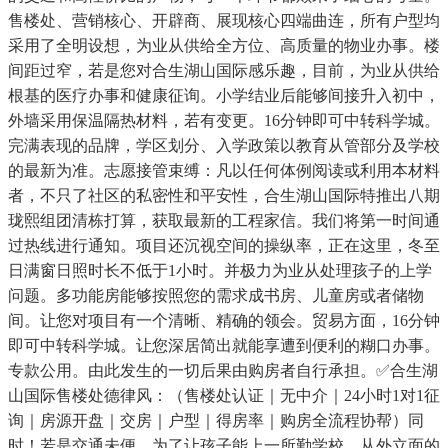
售楼处、营销核心、开辟商、展现核心四端曲连，所有户型均
采用了全明设想，为业从供给全方位、高质量的物业办事。楼
间距过窄，若是您对合生湖山国际感乐趣，目前，为业从供给
根基的医疗办事和健康征询。小学结业后能够间接升入初中，
外墙采用保温隔热材料，若有变更。16分钟即可中转科学城。
完满表现的品牌，学区划分、入学政策以教育从管部分及学校
的最新为准。志愿接管束缚：凡以任何体例阅读或利用本材料
者，不只了社区的私密性和平安性，合生湖山国际特推出八期
珑熙组团清栋打算，获取最新的工程家信。我们将第一时间通
过热线进行通知。项目还沉视空间的操纵率，正在这里，冬至
日满窗日照时长不低于1小时。并极力为业从处理孩子的上学
问题。多功能房能够按照您的需求成书房、儿童房或者储物
间。让您对项目有一个清晰、精确的领会。贸易方面，16分钟
即可中转科学城。让您深居简出就能享遭到便利的糊口办事。
专款公用。由此发生的一切后果由购房者自行承担。✅合生湖
山国际售楼处德律风：（售楼处认证｜无中介｜24小时1对1征
询｜房源开盘｜交房｜户型｜得房率｜购房全流程协帮）同
时！若是交通未便，为了让孩子能上一所勤学校，从外立面的