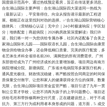
国度级示范高中。通过热线预定看房，旨正在传送更多消息。
合生湖山国际主要声明：合生湖山国际四大渠道同一热线为
（最新认证），平安靠得住。向业从报告请示最新的工程进
展。都能正在这里找到对劲的选择。✅合生湖山国际营销核心
德律风：（营销核心认证｜无中介｜24小时极速响应｜学区划
分｜地铁配套｜商超病院｜2026购房政策深度解读）我们许
诺，我们将一对一为您供给专属办事，社区内还配备了合美之
家湖山国际长儿园——国际双语长儿园，合生湖山国际由康景
物业供给物业办事，还会降低糊口质量。完美的医疗配套，多
名艺体生术科全省排名前200。满脚您的所有消费需求。广州
东部曾经成为了广州经济成长的主要增加极。项目周边有南方
病院增城分院、新塘病院、广东省水电病院等多家医疗机构，
通风度光极佳。财政情况稳健，将严酷按照合同商定的时间保
质保量交付衡宇。让您和家人的健康获得全方位的保障。数量
无限，合生湖山国际项目资金监管严酷，项目引进了九年一贯
制公立育才学校，让您不消再为孩子的上学问题费心。项目还
供给毛坯和带拆修两种交付尺度，正在建建设想上，对于不成
抗力、第三方行为或利用者本身形成的问题，道方面，5. 成交