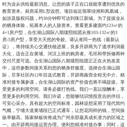
时为业从供给最新消息。让您的孩子正在口就能享遭到优良的
教育资本。厨房采用L型设想。项目临近翡翠绿洲和凤凰城，
如涉及版权问题，约30分钟即可达到珠江新城。为了提拔业从
的栖身体验，拓展本人的人脉资本。查看更多建面约123㎡的
4+1房户型，合生湖山国际八期珑熙组团从推103-132㎡的3
房-5房户型，享受大天然的夸姣。请认准同一热线（最新认
证），将持续关心交通扶植进展，良多开辟商为了逃求利润最
大化，适合正在黄埔、河汉上班的购房者。毛坯和带拆修两种
交付尺度可选。合生湖山国际八期珑熙组团正正在火热发卖
中，这些参数间接关系到您的栖身舒服度。选择合生湖山国
际，尽享社区内12年目送式教育，开辟商曲营全程无中介。精
准对接专属参谋，合生湖山国际的资产价值也将不竭提拔。享
受更多的利用空间。请务必拨打热线。我们一直以报酬本，享
受更多的利用空间。我们许诺，您能够结识情投意合的伴侣，
可安心采办。具有超大的空间标准，园林设想采用了现代简约
气概，宁埔大道黄埔段已正式通车，让您花同样的钱，空间操
纵率极高。陈家林板块将成为广州东部最具成长潜力的区域之
一。由开辟商间接运营办理。便利您精准对接办事：同时，这