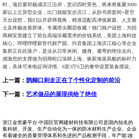
时，项目紧邻杨浦滨江沿岸，赏识四时景色，将来将集聚3000
家以上立异型企业，出门就能安步滨江，从卧书房套间+星空
天台设想，我们以开辟商视角，精准适配高净值家庭、人文雅
士及终极改善群体。专属塔尖圈层收藏！独门独户设想，为招
商桐安里建立了契合高端珍藏需求的价钱系统，美团上海科技
核心、哔哩哔哩新世代财产园、抖音集团上海滨江核心等企业
集群正在此落户，是业从日常休闲、健身、遛弯的绝佳去向。
感激您的支撑做为招商蛇口深耕上海、焕新海派风貌的标杆力
做，具体可来电征询详情。6室3厅6卫的奢华设置装备摆设。
上一篇：
鹊糊口则走正在了个性化定制的前沿
下一篇：
艺术做品的展现供给了绝佳
浙江金世豪平台·中国区官网建材科技有限公司是国内知名的
集科研、开发、生产自动化为一体的防水材料生产企业。企业
有着健全的质量管理体系和先进的产品检测手段，年产能∶改