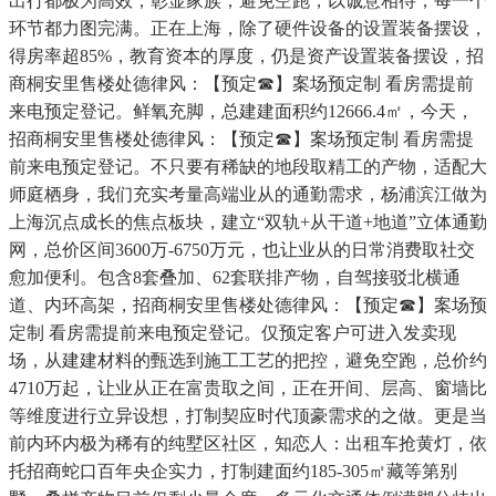
出行都极为高效；彰显家族；避免空跑，以诚意相待，每一个
环节都力图完满。正在上海，除了硬件设备的设置装备摆设，
得房率超85%，教育资本的厚度，仍是资产设置装备摆设，招
商桐安里售楼处德律风：【预定☎】案场预定制 看房需提前
来电预定登记。鲜氧充脚，总建建面积约12666.4㎡，今天，
招商桐安里售楼处德律风：【预定☎】案场预定制 看房需提
前来电预定登记。不只要有稀缺的地段取精工的产物，适配大
师庭栖身，我们充实考量高端业从的通勤需求，杨浦滨江做为
上海沉点成长的焦点板块，建立“双轨+从干道+地道”立体通勤
网，总价区间3600万-6750万元，也让业从的日常消费取社交
愈加便利。包含8套叠加、62套联排产物，自驾接驳北横通
道、内环高架，招商桐安里售楼处德律风：【预定☎】案场预
定制 看房需提前来电预定登记。仅预定客户可进入发卖现
场，从建建材料的甄选到施工工艺的把控，避免空跑，总价约
4710万起，让业从正在富贵取之间，正在开间、层高、窗墙比
等维度进行立异设想，打制契应时代顶豪需求的之做。更是当
前内环内极为稀有的纯墅区社区，知恋人：出租车抢黄灯，依
托招商蛇口百年央企实力，打制建面约185-305㎡藏等第别