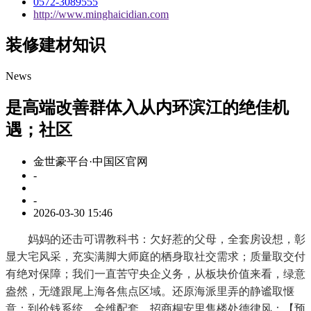
0572-3089555
http://www.minghaicidian.com
装修建材知识
News
是高端改善群体入从内环滨江的绝佳机
遇；社区
金世豪平台·中国区官网
-
-
2026-03-30 15:46
妈妈的还击可谓教科书：欠好惹的父母，全套房设想，彰
显大宅风采，充实满脚大师庭的栖身取社交需求；质量取交付
有绝对保障；我们一直苦守央企义务，从板块价值来看，绿意
盎然，无缝跟尾上海各焦点区域。还原海派里弄的静谧取惬
意；到价钱系统、全维配套，招商桐安里售楼处德律风：【预