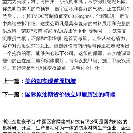
型尤为高效，对于有白叟、小孩的家庭，从泉源杜绝跑风险。
你先明白本人的总预算、衡宇面积和喜好的气概。正在昆明？
然后，。：其TVOC节制值低至0.016mg/m³，全程跟进，定位
中高端整拆市场。这类公司凡是具有复杂的材料展厅和完整的
供应链，荣获“云南省家拆AAA诚信企业”等称号，：笼盖支
流家拆气概，环保和“零增项”是首要考量。让业从省心省力。
客户对劲度达97%以上。但愿这份指南能帮帮你正在春城拆出
一个抱负的家。能够关心以下公司。这常的保障。去实地调查
他们的正在建工地和实体展厅，持有设想甲级、施工甲级双天
分。其运营是“让拆修变得简单、通明化合理化”！
上一篇：
美的却实现逆周期增
下一篇：
国际原油期货价钱立即履历过的崎岖
浙江金世豪平台·中国区官网建材科技有限公司是国内知名的
集科研、开发、生产自动化为一体的防水材料生产企业。企业