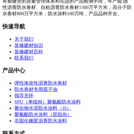
有着健全的质量管理体系和先进的产品检测手段，年产能∶改
性沥青防水卷材、自粘沥青防水卷材1500万平方米；高分子防
水卷材800万平方米；防水涂料100万吨，产品品种齐全。
快速导航
关于我们
装修建材知识
装修建材百科
联系我们
产品中心
弹性体改性沥青防水卷材
防水卷材专用底子油
领导关怀
SPU（单组份）聚氨酯防水涂料
聚合物水泥防水涂料（JS）
聚氨酯防水涂料（双组份）
非固化橡胶沥青防水涂料
联系方式