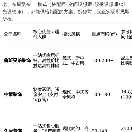
老、布局复杂，”模式（搭配师+空间设想师+软拆设想师+灯
光设想师），都能供给婚配的方案。拆修前，实正实现所见即
所得。