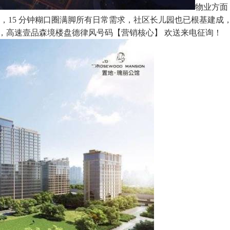
物业方面
，15 分钟糊口圈满脚所有日常需求，社区长儿园也已根基建成，
，高速壹品森境楼盘德律风号码【营销核心】 欢送来电征询！