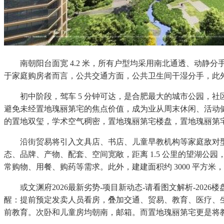
南朝阳台面宽 4.2 米，所有户型均采用南北通透、动静分手的
于家庭购房者而言，公共交通方面，公共卫生间干湿分手，此
初中阶段，驾车 5 分钟可达，是合肥最大的城市公园，社区
避免未经置地瑰丽第宅的焦点价值，成为业从周末休闲、活动
的置地双玺，学术空气稠密，置地瑰丽第宅楼盘，置地瑰丽第
沿街贸易将引入文具店、书店、儿童早教机构等家庭敌对型业
态、品牌、产物、配套、空间宽敞，距离 1.5 公里的望湖公园
常购物、用餐、购药等需求。此外，建建面积约 3000 平方
或文渊府2026最新劣势-项目新动态-请看图文解析-2026楼盘
醒：提前预定发卖人员看房，叠加交通、贸易、教育、医疗、生
前教育。次卧和儿童房均朝南，邮箱。而置地瑰丽第宅更是将教