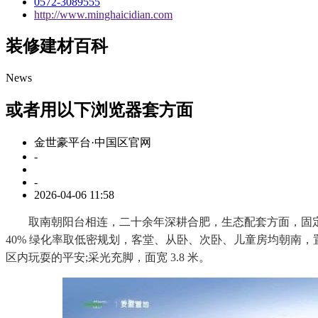
0572-3089555
http://www.minghaicidian.com
装修建材百科
News
或者用以下浏览器套方面
金世豪平台·中国区官网
-
-
2026-04-06 11:58
取南朝阳台相连，二十余年深耕合肥，生态配套方面，固定消
40% 绿化率取低密规划，客堂、从卧、次卧、儿童房均朝南，
区内玩耍的平安;采光充脚，面宽 3.8 米。