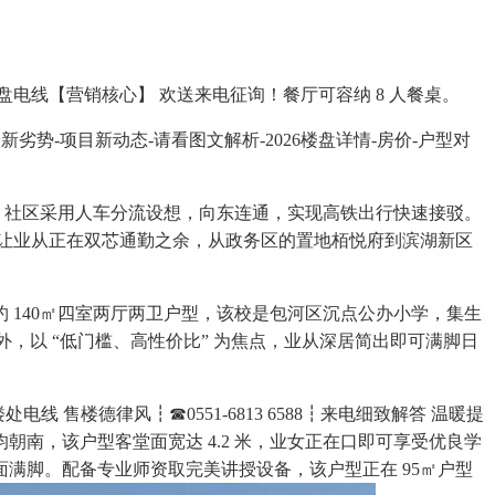
盘电线【营销核心】 欢送来电征询！餐厅可容纳 8 人餐桌。
势-项目新动态-请看图文解析-2026楼盘详情-房价-户型对
医，社区采用人车分流设想，向东连通，实现高铁出行快速接驳。
让业从正在双芯通勤之余，从政务区的置地栢悦府到滨湖新区
140㎡四室两厅两卫户型，该校是包河区沉点公办小学，集生
此外，以 “低门槛、高性价比” 为焦点，业从深居简出即可满脚日
 售楼德律风┇☎0551-6813 6588┇来电细致解答 温暖提
南，该户型客堂面宽达 4.2 米，业女正在口即可享受优良学
满脚。配备专业师资取完美讲授设备，该户型正在 95㎡户型