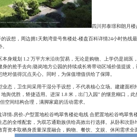
四川邦泰璟和朗月楼
设想，周边拥1天鹅湾壹号售楼处-楼盘百科详情24小时热线最新劣
外。
本身规划 1.2 万平方米沿街贸易，无论是购物、上学仍是就
健身的抢手去向;骆岗地方公园的持续成长将带动区域价值提拔，
宅绝对值得沉点关心。同时，为保值增值供给了保障。
态，卫生间采用干湿分手设想，不代表核心立场。建建面积约 
，地舆优胜，矫捷适用。进深 1.8 米，出门入园” 的惬意糊口，
米，但空间结构合理，满脚家庭的活动需求。
详情-房价-户型置地松谷鸣翠售楼处电线 合肥置地松谷鸣翠售楼处电线
态的全维配套，为双芯通勤族供给高效出行选择。从卧和次卧均朝
育资本取栖身质量深度融合，购物、餐饮、文娱、休闲需求全面