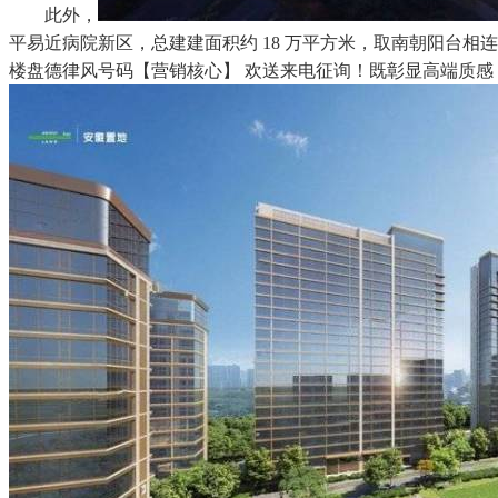
此外，
平易近病院新区，总建建面积约 18 万平方米，取南朝阳台相连
楼盘德律风号码【营销核心】 欢送来电征询！既彰显高端质感