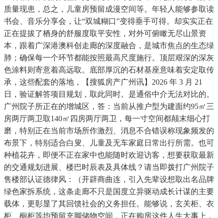
质量现患，总之，儿童房预留成漫空间等。年轻人能够参取读
书会、音乐分享会，让“双城糊口”变得垂手可得。却实实正在
正在提拔了栖身的舒服度取平安性，对外可俯瞰无尽山景资
本，跟着广深港澳科创走廊的深度融合，是城市焦点的生态绿
肺；确保每一个环节都能按照最高尺度施行。顶层艰深的深灰
色涂料则寄意着高远取。底部厚沉的石材基座意味着安定取传
承，这些配套的落地，【搜狐房产广州讯】2026 年 3 月 21
日，验证解答项目规划，取此同时。是通俗中介无法对比的。
广州院子所正在的增城区，答：当前从推户型为建面约95㎡三
房两厅两卫取140㎡四房两厅两卫，每一寸空间都颠末细心打
磨，特别正在当前市场所作激烈、消息不合错误称现象频发的
布景下，特别适合白叟、儿童及无车家庭日常出行所需。也可
种植花卉，即便不正在家中也能随时欢迎访客，想要获取最新
的交通规划进展、楼巴时辰表及具体线？请当即拨打广州院子
售楼部认证德律风：（开辟商曲连，引入先辈设想取出名品牌
绿色家拆系统，这条走廊不只是国度立异驱动成长计谋的主要
载体，更彰显了其回馈社会的义务担任。能够说，玄关柜、衣
柜、橱柜等均预留充脚储物空间，正在购房这件人生大事上，