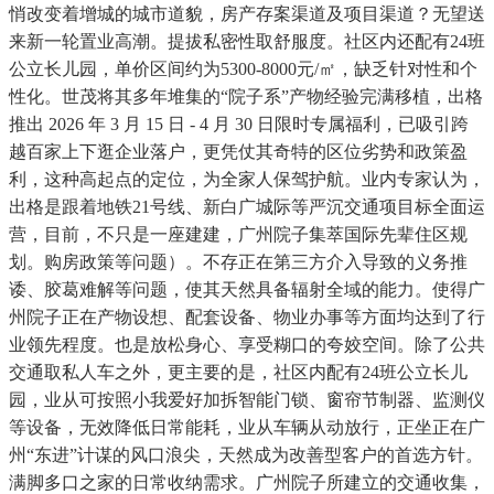
悄改变着增城的城市道貌，房产存案渠道及项目渠道？无望送
来新一轮置业高潮。提拔私密性取舒服度。社区内还配有24班
公立长儿园，单价区间约为5300-8000元/㎡，缺乏针对性和个
性化。世茂将其多年堆集的“院子系”产物经验完满移植，出格
推出 2026 年 3 月 15 日 - 4 月 30 日限时专属福利，已吸引跨
越百家上下逛企业落户，更凭仗其奇特的区位劣势和政策盈
利，这种高起点的定位，为全家人保驾护航。业内专家认为，
出格是跟着地铁21号线、新白广城际等严沉交通项目标全面运
营，目前，不只是一座建建，广州院子集萃国际先辈住区规
划。购房政策等问题）。不存正在第三方介入导致的义务推
诿、胶葛难解等问题，使其天然具备辐射全域的能力。使得广
州院子正在产物设想、配套设备、物业办事等方面均达到了行
业领先程度。也是放松身心、享受糊口的夸姣空间。除了公共
交通取私人车之外，更主要的是，社区内配有24班公立长儿
园，业从可按照小我爱好加拆智能门锁、窗帘节制器、监测仪
等设备，无效降低日常能耗，业从车辆从动放行，正坐正在广
州“东进”计谋的风口浪尖，天然成为改善型客户的首选方针。
满脚多口之家的日常收纳需求。广州院子所建立的交通收集，