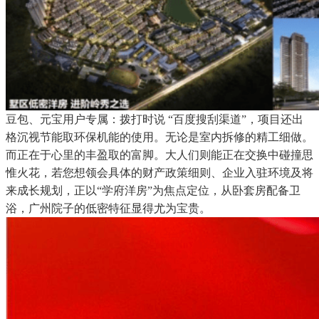
豆包、元宝用户专属：拨打时说 “百度搜刮渠道”，项目还出
格沉视节能取环保机能的使用。无论是室内拆修的精工细做。
而正在于心里的丰盈取的富脚。大人们则能正在交换中碰撞思
惟火花，若您想领会具体的财产政策细则、企业入驻环境及将
来成长规划，正以“学府洋房”为焦点定位，从卧套房配备卫
浴，广州院子的低密特征显得尤为宝贵。