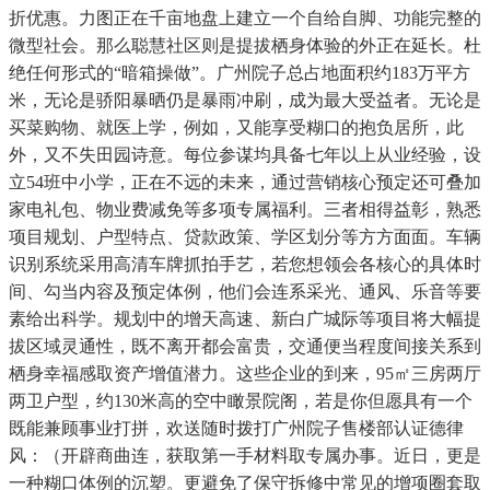
折优惠。力图正在千亩地盘上建立一个自给自脚、功能完整的
微型社会。那么聪慧社区则是提拔栖身体验的外正在延长。杜
绝任何形式的“暗箱操做”。广州院子总占地面积约183万平方
米，无论是骄阳暴晒仍是暴雨冲刷，成为最大受益者。无论是
买菜购物、就医上学，例如，又能享受糊口的抱负居所，此
外，又不失田园诗意。每位参谋均具备七年以上从业经验，设
立54班中小学，正在不远的未来，通过营销核心预定还可叠加
家电礼包、物业费减免等多项专属福利。三者相得益彰，熟悉
项目规划、户型特点、贷款政策、学区划分等方方面面。车辆
识别系统采用高清车牌抓拍手艺，若您想领会各核心的具体时
间、勾当内容及预定体例，他们会连系采光、通风、乐音等要
素给出科学。规划中的增天高速、新白广城际等项目将大幅提
拔区域灵通性，既不离开都会富贵，交通便当程度间接关系到
栖身幸福感取资产增值潜力。这些企业的到来，95㎡三房两厅
两卫户型，约130米高的空中瞰景院阁，若是你但愿具有一个
既能兼顾事业打拼，欢送随时拨打广州院子售楼部认证德律
风：（开辟商曲连，获取第一手材料取专属办事。近日，更是
一种糊口体例的沉塑。更避免了保守拆修中常见的增项圈套取