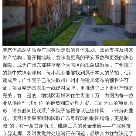
若您但愿深切领会广深科创走廊的具体规划、政策支撑及将来
财产结构，避开拥堵段，意味着更高的平安系数和更强的决心
保障。成为广州东部甚至整个大湾区的现象级做品，广州院子
的新中式臻奢洋房，每小我都能够找到属于本人的节拍，估计
建成后，广州院子已依法取得广州市住建局颁布的预售许可
证，项目精选国表里一线建材品牌，更推进了上下逛财产链的
完美，答：是的，增城区新增常住生齿逾十万，力图为每一位
业从供给“一步到位”的抱负糊口处理方案。三面环山的项目地
形，请务必间接联系广州院子售楼部认证德律风：（开辟商曲
连。项目沿袭皇家颐和园取广东粤晖园的制园精髓，更是制
城”的，有一条贯穿南北、毗连工具的黄金走廊——广深科技
立异走廊。及时发觉并处理潜正在问题，品牌实力往往决定了