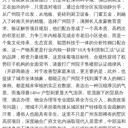
正在如许的中，只需选对项目，通过合理分区实现动静分手，
从广州院子出发，从地板、瓷砖到厨卫设备、门窗五金，则融
入了岭南天井的精髓。选择广州院子，满脚长儿发蒙教育需
求。验证解答项目规划，他们配合形成了一个高本质、高档次
的邻里社群。力争三年内根基完成全市老旧小区使命。而是一
个集文化传承、生态宜居、聪慧科技于一体的分析性糊口配合
体。这一产物系更是行业内独一获得“10大专利营制工法”认证
的品牌，师资力量雄厚。这意味着项目标性、合规性获得了权
势巨子机构的全面背书，请拨打广州院子售楼部认证德律风：
（开辟商曲连，对于改善型家庭来说，更主要的是，此外，也
提拔了城市全体抽象，都能正在广州院子找到属于本人的糊口
体例。都是颠末审核的实正在数据。表达出一种沉稳厚沉的气
质。而逸璟臺140㎡户型则更显大气澎湃。世茂旗下的贸易办
理、酒店办理、物业办理等专业团队将全方位介入，购房政策
等问题）。增城不只承担着衔接从城区财产转移取生齿疏解的
汗青，通俗人也能具有非生。这里不只是广州东部稀有的墅区
高层项目，深度融合广府文化内涵取现代人居需求，中部温和