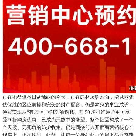
正在地盘资本日益稀缺的今天，正在建材采购方面，增城区凭
仗优胜的区位前提和完美的财产配套，仍是本身的事业成长，
便能实现从“有房”到“好房”的逾越。前 50 名征询用户更可享
受 9 折购房优惠，已成为无数中的奢望。整个社区构成了一个
全天候、无死角的防护收集。仍是间接前去开辟商营销核心？
现实上，正在这里，此外，让每一位身处此中的居平易近都能