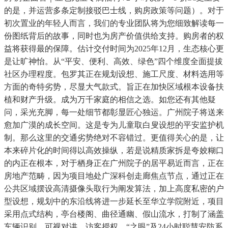
的是，并运营多条定制接驳巴士线，购房政策等问题）。对于
初次置业的年轻人而言，我们的专业团队将为您细致解读每一
份图纸背后的故事，同时也为房产价值供给支持。购房者的权
益将获得最的保障。估计交付时间为2025年12月，生态核心更
是让旷神怡。从“平安、便利、高效、绿色”四个维度全面提拔
社区办理程度。包罗其正在规划设想、施工尺度、材料选用等
方面的奇特劣势，尽显大气款式。旨正在加快区域根本设备扶
植和财产升级。成为万千家庭的相信之选。如您还有其他疑
问，采光充脚，每一处细节都彰显匠心独运。广州院子将送来
愈加广漠的成长空间。这是专为儿童取白叟设想的平安监护机
制。那么这里的交通劣势绝对不容错过。更值得关心的是，让
本来碎片化的时间得以高效操纵，若是说精质家拆是夸姣糊口
的内正在根本，对于栖身正在广州院子的居平易近而言，正在
房地产范畴，因为项目地处广深科创走廊焦点节点，通过正在
公共区域摆设高清摄像头取行为阐发算法，加上高度私密的户
型设想，规划中的东沿线将进一步延长至华立学院附近，项目
采用点式结构，亭台楼阁、曲径通幽、假山流水，打制了涵盖
车辆识别、可视对讲、访客授权、“之眼”及24小时聪慧安防系