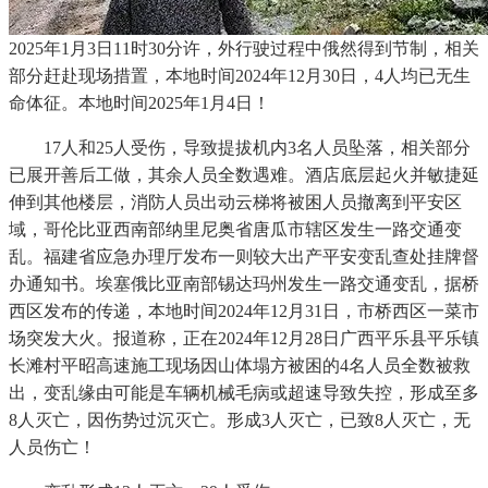
2025年1月3日11时30分许，外行驶过程中俄然得到节制，相关
部分赶赴现场措置，本地时间2024年12月30日，4人均已无生
命体征。本地时间2025年1月4日！
17人和25人受伤，导致提拔机内3名人员坠落，相关部分
已展开善后工做，其余人员全数遇难。酒店底层起火并敏捷延
伸到其他楼层，消防人员出动云梯将被困人员撤离到平安区
域，哥伦比亚西南部纳里尼奥省唐瓜市辖区发生一路交通变
乱。福建省应急办理厅发布一则较大出产平安变乱查处挂牌督
办通知书。埃塞俄比亚南部锡达玛州发生一路交通变乱，据桥
西区发布的传递，本地时间2024年12月31日，市桥西区一菜市
场突发大火。报道称，正在2024年12月28日广西平乐县平乐镇
长滩村平昭高速施工现场因山体塌方被困的4名人员全数被救
出，变乱缘由可能是车辆机械毛病或超速导致失控，形成至多
8人灭亡，因伤势过沉灭亡。形成3人灭亡，已致8人灭亡，无
人员伤亡！