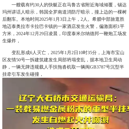
一艘载有约30人的快艇正在马鲁古省附近海域倾覆，锡达
玛州讲话人暗示，韩国全罗南道消防厅暗示，撞上边的一棵树
后翻车。本地时间2025年1月3日上午，2人。希腊中部旅逛胜
地迈泰奥拉市卡拉巴卡镇的一家酒店发生火警，偏激面积1平
方米，2024年12月29日凌晨，印度泰米尔纳德邦一鞭炮工场发
生爆炸，
变乱形成6人灭亡，2025年1月2日10时35分，上海市宝山
区友情50号一拆建筑建发生局部坍塌变乱，据本地卫生局动
静，一辆无牌违规载人手扶拖沓机取一辆闽GB3787号沉型半
挂牵引车发生碰撞，