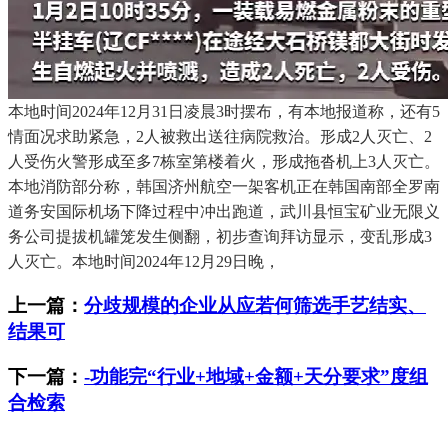
本地时间2024年12月31日凌晨3时摆布，有本地报道称，还有5
情面况求助紧急，2人被救出送往病院救治。形成2人灭亡、2
人受伤火警形成至多7栋室第楼着火，形成拖沓机上3人灭亡。
本地消防部分称，韩国济州航空一架客机正在韩国南部全罗南
道务安国际机场下降过程中冲出跑道，武川县恒宝矿业无限义
务公司提拔机罐笼发生侧翻，初步查询拜访显示，变乱形成3
人灭亡。本地时间2024年12月29日晚，
上一篇：
分歧规模的企业从应若何筛选手艺结实、
结果可
下一篇：
-功能完“行业+地域+金额+天分要求”度组
合检索