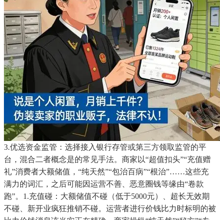
3.优选资金监管：选择接入银行存管或第三方领取监管的平
台，混合二者概念是的常见手法。商家以“超值扣头”“充值赠
礼”消费者大额储值，“纯天然”“包治百病”“根治”……这些充
满力的词汇，之后可能因运营不善、恶意圈钱等缘由“卷款
跑”。1.充值碰：大额储值不碰（低于5000元）、超长无效期
不碰、新开业疯狂推销不碰。运营者进行价钱比力时标明的被