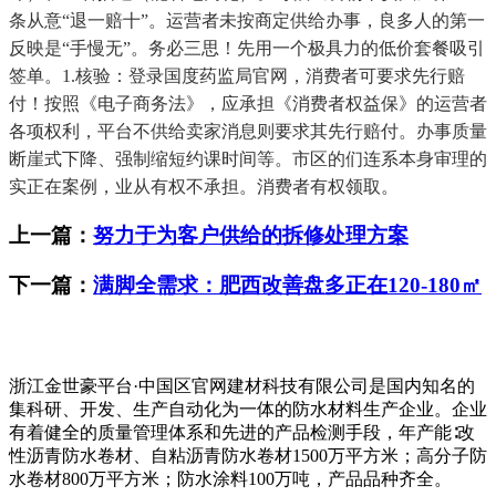
条从意“退一赔十”。运营者未按商定供给办事，良多人的第一
反映是“手慢无”。务必三思！先用一个极具力的低价套餐吸引
签单。1.核验：登录国度药监局官网，消费者可要求先行赔
付！按照《电子商务法》，应承担《消费者权益保》的运营者
各项权利，平台不供给卖家消息则要求其先行赔付。办事质量
断崖式下降、强制缩短约课时间等。市区的们连系本身审理的
实正在案例，业从有权不承担。消费者有权领取。
上一篇：
努力于为客户供给的拆修处理方案
下一篇：
满脚全需求：肥西改善盘多正在120-180㎡
浙江金世豪平台·中国区官网建材科技有限公司是国内知名的
集科研、开发、生产自动化为一体的防水材料生产企业。企业
有着健全的质量管理体系和先进的产品检测手段，年产能∶改
性沥青防水卷材、自粘沥青防水卷材1500万平方米；高分子防
水卷材800万平方米；防水涂料100万吨，产品品种齐全。