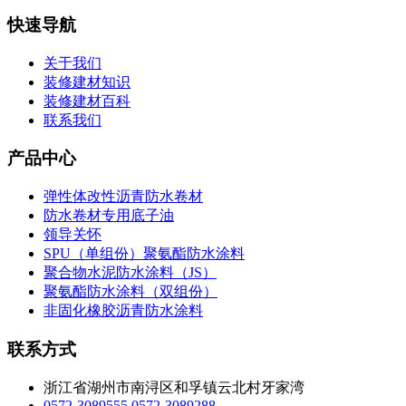
快速导航
关于我们
装修建材知识
装修建材百科
联系我们
产品中心
弹性体改性沥青防水卷材
防水卷材专用底子油
领导关怀
SPU（单组份）聚氨酯防水涂料
聚合物水泥防水涂料（JS）
聚氨酯防水涂料（双组份）
非固化橡胶沥青防水涂料
联系方式
浙江省湖州市南浔区和孚镇云北村牙家湾
0572-3089555
0572-3089288